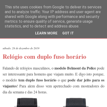
This site uses cookies from Google to deliver its services
and to analyze traffic. Your IP address and user-agent are
shared with Google along with performance and security
metrics to ensure quality of service, generate usage
statistics, and to detect and address abuse.
LEARN MORE
GOT IT
▼
sábado, 28 de dezembro de 2019
Relógio com duplo fuso horário
modelo Belmont da Police
Falando de relógios masculinos, o
pode
ser interessante para homens que viajam muito. E digo isto porque,
tem duplo fuso horário
pode dar jeito para os
o modelo
o que
viajantes
! Para alem disso vem apetrechado com mostradores do
dia da semana e das 24 horas.