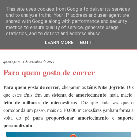
This site uses cookies from Google to deliver its services
and to analyze traffic. Your IP address and user-agent are
shared with Google along with performance and security
metrics to ensure quality of service, generate usage
statistics, and to detect and address abuse.
LEARN MORE
GOT IT
▼
quarta-feira, 4 de setembro de 2019
Para quem gosta de correr
Para quem gosta de correr
ténis Nike Joyride
, chegaram os
. Diz
sistema de amortecimento
que estes ténis têm um
, maia macio,
feito de milhares de microesferas
. Diz que cada vez que o
corredor dá um passo, mais de 10.000 microesferas ganham forma à
para proporcionar amortecimento e suporte
volta do pé
personalizado
.