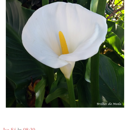
Isa Sá
às
08:30