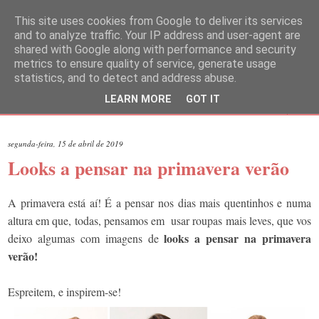
This site uses cookies from Google to deliver its services
and to analyze traffic. Your IP address and user-agent are
shared with Google along with performance and security
metrics to ensure quality of service, generate usage
statistics, and to detect and address abuse.
LEARN MORE
GOT IT
▼
segunda-feira, 15 de abril de 2019
Looks a pensar na primavera verão
A primavera está aí! É a pensar nos dias mais quentinhos e numa
altura em que, todas, pensamos em usar roupas mais leves, que vos
looks a pensar na primavera
deixo algumas com imagens de
verão!
Espreitem, e inspirem-se!