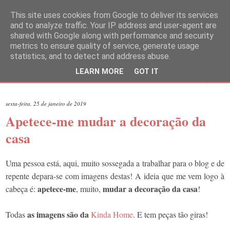
This site uses cookies from Google to deliver its services
and to analyze traffic. Your IP address and user-agent are
shared with Google along with performance and security
metrics to ensure quality of service, generate usage
statistics, and to detect and address abuse.
LEARN MORE
GOT IT
▼
sexta-feira, 25 de janeiro de 2019
Apetece-me mudar a decoração da
casa
Uma pessoa está, aqui, muito sossegada a trabalhar para o blog e de
repente depara-se com imagens destas! A ideia que me vem logo à
apetece-me
mudar a decoração da casa
cabeça é:
, muito,
!
as imagens são da
Todas
Kinda Home
. E tem peças tão giras!