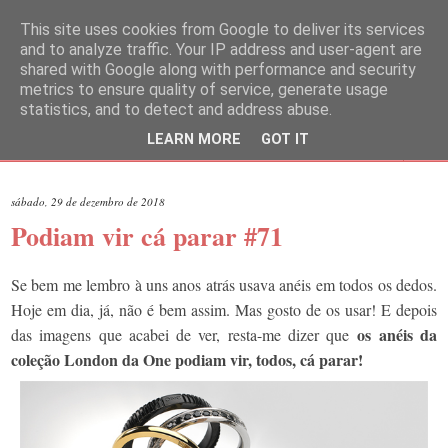
This site uses cookies from Google to deliver its services
and to analyze traffic. Your IP address and user-agent are
shared with Google along with performance and security
metrics to ensure quality of service, generate usage
statistics, and to detect and address abuse.
LEARN MORE
GOT IT
▼
sábado, 29 de dezembro de 2018
Podiam vir cá parar #71
Se bem me lembro à uns anos atrás usava anéis em todos os dedos.
Hoje em dia, já, não é bem assim. Mas gosto de os usar! E depois
os anéis da
das imagens que acabei de ver, resta-me dizer que
coleção London da One podiam vir, todos, cá parar!