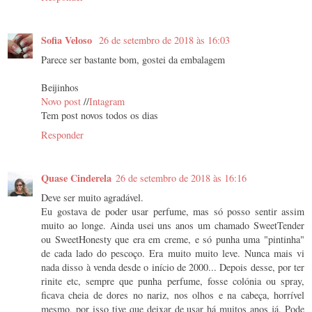
Sofia Veloso
26 de setembro de 2018 às 16:03
Parece ser bastante bom, gostei da embalagem
Beijinhos
Novo post
//
Intagram
Tem post novos todos os dias
Responder
Quase Cinderela
26 de setembro de 2018 às 16:16
Deve ser muito agradável.
Eu gostava de poder usar perfume, mas só posso sentir assim
muito ao longe. Ainda usei uns anos um chamado SweetTender
ou SweetHonesty que era em creme, e só punha uma "pintinha"
de cada lado do pescoço. Era muito muito leve. Nunca mais vi
nada disso à venda desde o início de 2000... Depois desse, por ter
rinite etc, sempre que punha perfume, fosse colónia ou spray,
ficava cheia de dores no nariz, nos olhos e na cabeça, horrível
mesmo, por isso tive que deixar de usar há muitos anos já. Pode