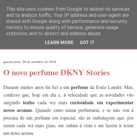
This site uses cookies from Google to deliver its services
and to analyze traffic. Your IP address and user-agent are
shared with Google along with performance and security
metrics to ensure quality of service, generate usage
statistics, and to detect and address abuse.
LEARN MORE
GOT IT
▼
quarta-feira, 26 de setembro de 2018
O novo perfume DKNY Stories
perfume
Durante muitos anos fui fiel a um
da Estée Lauder. Mas,
confesso que, hoje em dia e, à velocidade que as novidades vão
tenho
curiosidade em experimentar
surgindo
cada vez mais
novos aromas
. Quando entro numa perfumaria, e se não vou à
procura de um perfume em especial, são as embalagens que, por
serem cada vez mais giras, me saltam à vista e me fazem ir testar
um novo aroma.