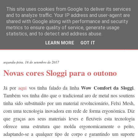
This site uses cookies from Google to deliver its services
and to analyze traffic. Your IP address and user-agent are
shared with Google along with performance and security
metrics to ensure quality of service, generate usage
statistics, and to detect and address abuse.
LEARN MORE
GOT IT
▼
segunda-feira, 18 de setembro de 2017
Novas cores Sloggi para o outono
Wow Comfort da Sloggi
Já por
aqui
vos tinha falado da linha
.
Também vos tinha dito que o tradicional aro de metal nos soutiens
tinha sido substituído por um material revolucionário, Felxi Mesh,
com uma tecnologia inovadora em rede de forma ergonómica. Diz
que graças aos seus materiais leves e flexíveis esta tecnologia
oferece uma estrutura que molda ergonomicamente o peito,
adaptando-se a qualquer tipo de corpo e garantindo um suporte