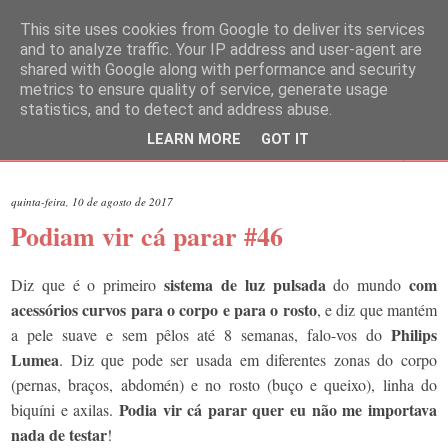
This site uses cookies from Google to deliver its services
and to analyze traffic. Your IP address and user-agent are
shared with Google along with performance and security
metrics to ensure quality of service, generate usage
statistics, and to detect and address abuse.
LEARN MORE
GOT IT
▼
quinta-feira, 10 de agosto de 2017
Podiam vir cá parar #46
sistema de luz pulsada
com
Diz que é o primeiro
do mundo
acessórios curvos para o corpo e para o rosto
, e diz que mantém
Philips
a pele suave e sem pêlos até 8 semanas, falo-vos do
Lumea
. Diz que pode ser usada em diferentes zonas do corpo
(pernas, braços, abdomén) e no rosto (buço e queixo), linha do
Podia vir cá parar quer eu não me importava
biquíni e axilas.
nada de testar
!