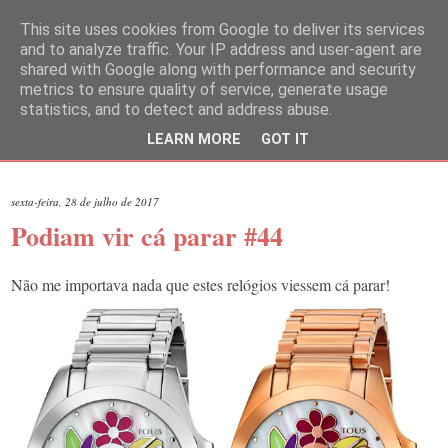
This site uses cookies from Google to deliver its services
and to analyze traffic. Your IP address and user-agent are
shared with Google along with performance and security
metrics to ensure quality of service, generate usage
statistics, and to detect and address abuse.
LEARN MORE
GOT IT
▼
sexta-feira, 28 de julho de 2017
Podiam vir cá parar #44
Não me importava nada que estes relógios viessem cá parar!