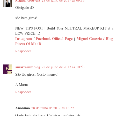
Miguel Gouveia
28 de julho de 2017 às 09:13
Obrigado :D
são bem giros!
NEW TIPS POST | Build Your NEUTRAL MAKEUP KIT at a
LOW PRICE :D
Instagram
∫
Facebook Official Page
∫
Miguel Gouveia / Blog
Pieces Of Me :D
Responder
amartaeumblog
28 de julho de 2017 às 10:53
São tão giros. Gosto imenso!
A Marta
Responder
Anónimo
28 de julho de 2017 às 13:52
Gosto tanto da Tous. Carteiras, relógios, etc.