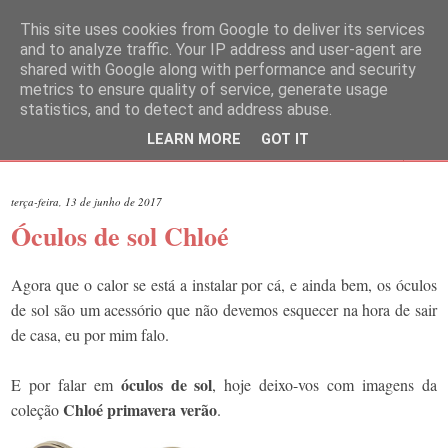
This site uses cookies from Google to deliver its services
and to analyze traffic. Your IP address and user-agent are
shared with Google along with performance and security
metrics to ensure quality of service, generate usage
statistics, and to detect and address abuse.
LEARN MORE
GOT IT
▼
terça-feira, 13 de junho de 2017
Óculos de sol Chloé
Agora que o calor se está a instalar por cá, e ainda bem, os óculos
de sol são um acessório que não devemos esquecer na hora de sair
de casa, eu por mim falo.
óculos de sol
E por falar em
, hoje deixo-vos com imagens da
Chloé primavera verão
coleção
.