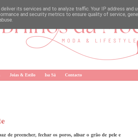
deliver its services and to analyze traffic. Your IP address and 
formance and security metrics to ensure quality of service, gen
abuse.
a
Joias & Estilo
Isa Sá
Contacto
te
az de preencher, fechar os poros, alisar o grão de pele e