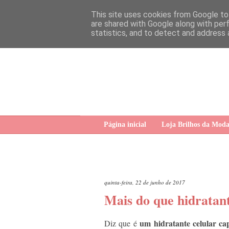
This site uses cookies from Google to 
are shared with Google along with per
statistics, and to detect and address 
Página inicial
Loja Brilhos da Mod
quinta-feira, 22 de junho de 2017
Mais do que hidratan
um hidratante celular cap
Diz que é