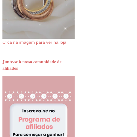
Clica na imagem para ver na loja
Junte-se à nossa comunidade de
afiliados