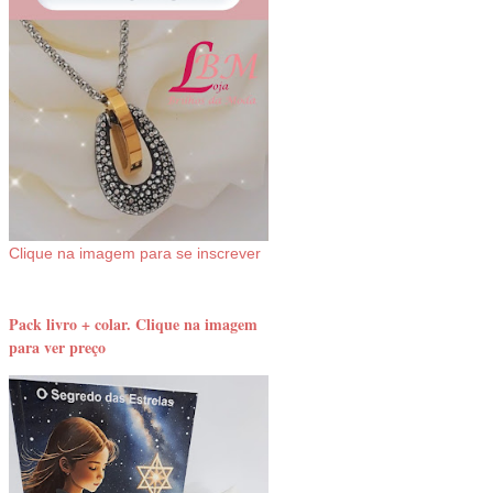
Clique na imagem para se inscrever
Pack livro + colar. Clique na imagem
para ver preço