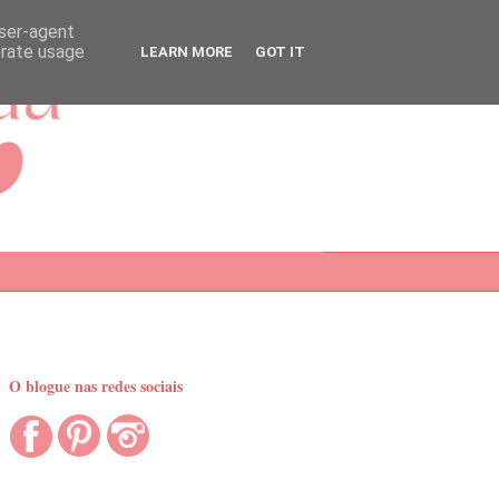
user-agent
erate usage
LEARN MORE
GOT IT
O blogue nas redes sociais