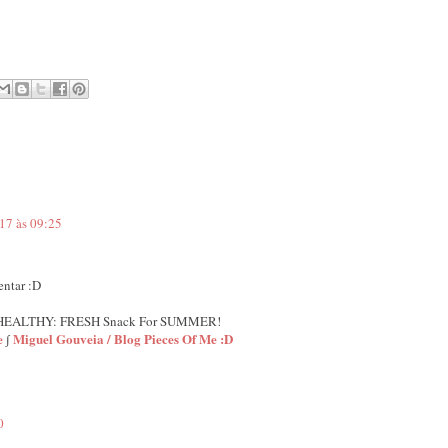
17 às 09:25
entar :D
 HEALTHY: FRESH Snack For SUMMER!
e
∫
Miguel Gouveia / Blog Pieces Of Me :D
0