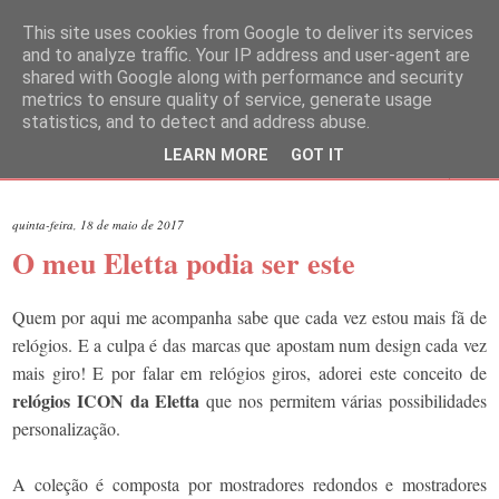
This site uses cookies from Google to deliver its services
and to analyze traffic. Your IP address and user-agent are
shared with Google along with performance and security
metrics to ensure quality of service, generate usage
statistics, and to detect and address abuse.
LEARN MORE
GOT IT
▼
quinta-feira, 18 de maio de 2017
O meu Eletta podia ser este
Quem por aqui me acompanha sabe que cada vez estou mais fã de
relógios. E a culpa é das marcas que apostam num design cada vez
mais giro! E por falar em relógios giros, adorei este conceito de
relógios ICON da Eletta
que nos permitem várias possibilidades
personalização.
A coleção é composta por mostradores redondos e mostradores