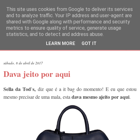
This site uses cookies from Google to deliver its services
and to analyze traffic. Your IP address and user-agent are
shared with Google along with performance and security
metrics to ensure quality of service, generate usage
statistics, and to detect and address abuse.
LEARN MORE
GOT IT
▼
sábado, 8 de abril de 2017
Dava jeito por aqui
Sella da Tod`s,
diz
que é a it bag do momento! E eu que estou
dava mesmo ajeito por aqui
mesmo precisar de uma mala, esta
.