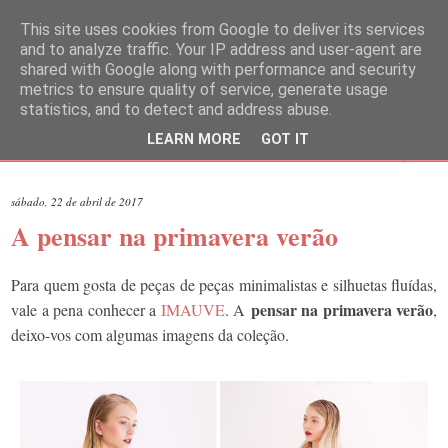
This site uses cookies from Google to deliver its services
and to analyze traffic. Your IP address and user-agent are
shared with Google along with performance and security
metrics to ensure quality of service, generate usage
statistics, and to detect and address abuse.
LEARN MORE
GOT IT
▼
sábado, 22 de abril de 2017
A pensar na primavera verão
Para quem gosta de peças de peças minimalistas e silhuetas fluídas,
pensar na primavera verão
vale a pena conhecer a
IMAUVE
. A
,
deixo-vos com algumas imagens da coleção.