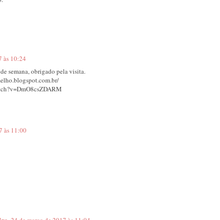
7 às 10:24
de semana, obrigado pela visita.
elho.blogspot.com.br/
/watch?v=DmO8csZDARM
7 às 11:00
ira
24 de março de 2017 às 11:04