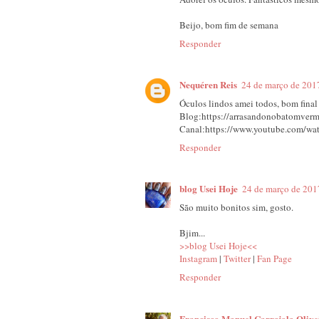
Beijo, bom fim de semana
Responder
Nequéren Reis
24 de março de 201
Óculos lindos amei todos, bom final 
Blog:https://arrasandonobatomverm
Canal:https://www.youtube.com
Responder
blog Usei Hoje
24 de março de 201
São muito bonitos sim, gosto.
Bjim...
>>blog Usei Hoje<<
Instagram
|
Twitter
|
Fan Page
Responder
Francisco Manuel Carrajola Olive