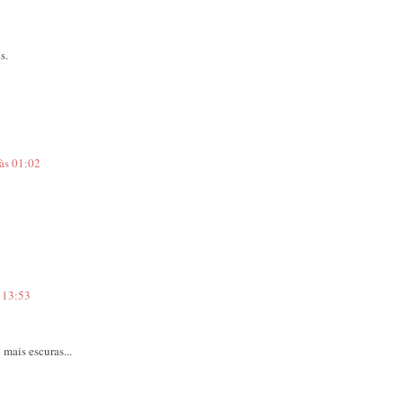
6
s.
às 01:02
 13:53
mais escuras...