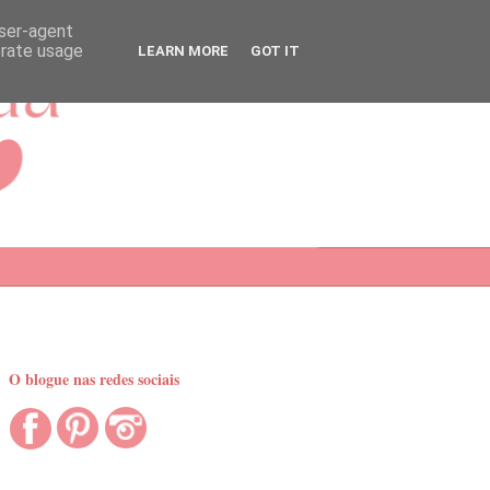
user-agent
erate usage
LEARN MORE
GOT IT
O blogue nas redes sociais