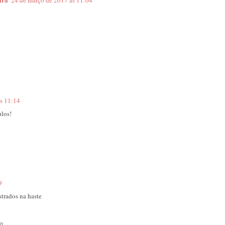
s 11:14
los!
9
strados na haste
o