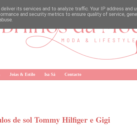
deliver its services and to analyze traffic. Your IP address and 
formance and security metrics to ensure quality of service, gen
abuse.
a
Joias & Estilo
Isa Sá
Contacto
ulos de sol Tommy Hilfiger e Gigi