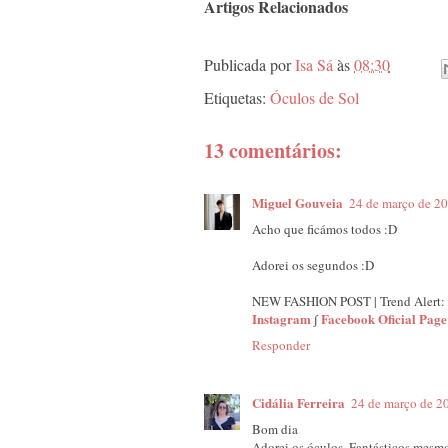
Artigos Relacionados
Publicada por
Isa Sá
às
08:30
Etiquetas:
Óculos de Sol
13 comentários:
Miguel Gouveia
24 de março de 20
Acho que ficámos todos :D
Adorei os segundos :D
NEW FASHION POST | Trend Alert:
Instagram
∫
Facebook Oficial Page
Responder
Cidália Ferreira
24 de março de 2
Bom dia
Adorei os óculos. Fantásticos mesm