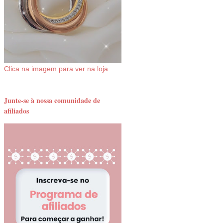
Clica na imagem para ver na loja
Junte-se à nossa comunidade de
afiliados