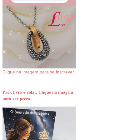
Clique na imagem para se inscrever
Pack livro + colar. Clique na imagem
para ver preço