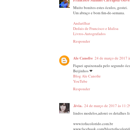
Muito bonitos estes óculos, gostei.
Um abraço e bom fim-de-semana.
Andarilhar
Dedais de Francisco e Idalisa
Livros-Autografados
Responder
Ale Canofre
24 de março de 2017 à
Fiquei apaixonada pelo segundo ócu
Beijinhos ❤
Blog Ale Canofre
YouTube
Responder
.lívia.
24 de março de 2017 às 11:2
lindos modelos,adorei os detalhes li
www.tofucolorido.com.br
www.facebook.com/blogtofucolorid