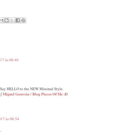
17 às 08:40
 Say HELLO to the NEW Minimal Style.
∫
Miguel Gouveia / Blog Pieces Of Me :D
017 às 08:54
o.