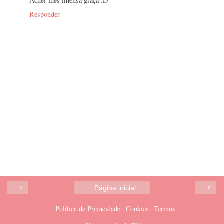
Achei-lhes imensa graça :D
Responder
‹
›
Página inicial
Política de Privacidade | Cookies | Termos