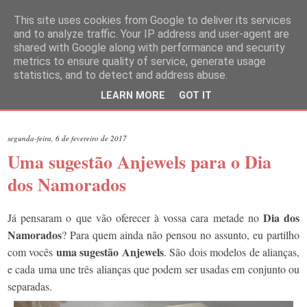
This site uses cookies from Google to deliver its services
and to analyze traffic. Your IP address and user-agent are
shared with Google along with performance and security
metrics to ensure quality of service, generate usage
statistics, and to detect and address abuse.
LEARN MORE
GOT IT
▼
segunda-feira, 6 de fevereiro de 2017
Uma sugestão Anjewels para o Dia
dos Namorados
Dia dos
Já pensaram o que vão oferecer à vossa cara metade no
Namorados
? Para quem ainda não pensou no assunto, eu partilho
uma sugestão Anjewels
com vocês
. São dois modelos de alianças,
e cada uma une três alianças que podem ser usadas em conjunto ou
separadas.