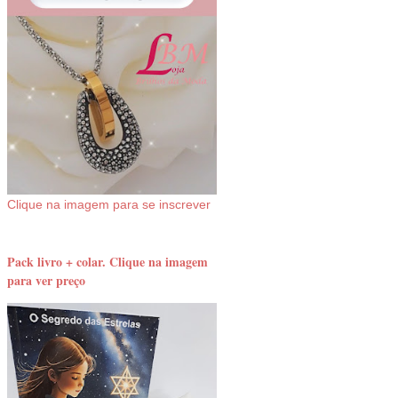
Clique na imagem para se inscrever
Pack livro + colar. Clique na imagem
para ver preço