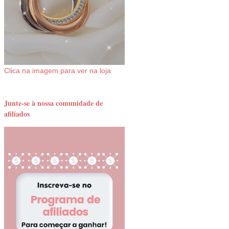
Clica na imagem para ver na loja
Junte-se à nossa comunidade de
afiliados