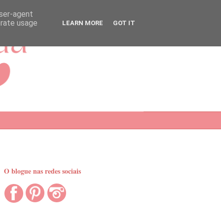
user-agent
erate usage
LEARN MORE
GOT IT
O blogue nas redes sociais