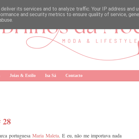
deliver its services and to analyze traffic. Your IP address and 
formance and security metrics to ensure quality of service, gen
abuse.
a
Joias & Estilo
Isa Sá
Contacto
# 28
arca portuguesa
Maria Maleta
. E eu, não me importava nada