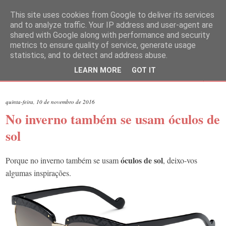
This site uses cookies from Google to deliver its services
and to analyze traffic. Your IP address and user-agent are
shared with Google along with performance and security
metrics to ensure quality of service, generate usage
statistics, and to detect and address abuse.
LEARN MORE
GOT IT
▼
quinta-feira, 10 de novembro de 2016
No inverno também se usam óculos de
sol
óculos de sol
Porque no inverno também se usam
, deixo-vos
algumas inspirações.