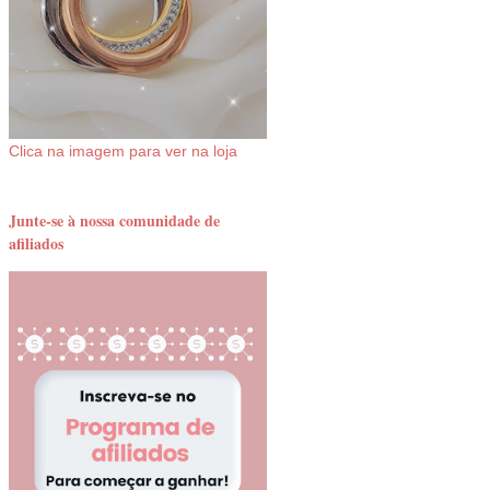
Clica na imagem para ver na loja
Junte-se à nossa comunidade de
afiliados