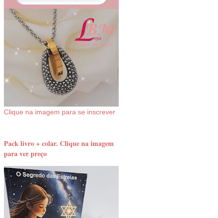
Clique na imagem para se inscrever
Pack livro + colar. Clique na imagem
para ver preço