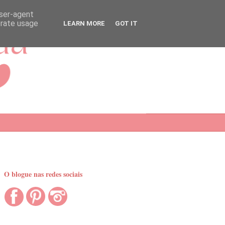
user-agent
erate usage
LEARN MORE
GOT IT
O blogue nas redes sociais