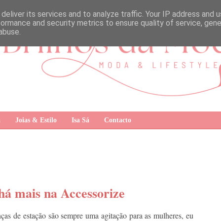
deliver its services and to analyze traffic. Your IP address and 
formance and security metrics to ensure quality of service, gen
abuse.
a
Joias & Estilo
Isa Sá
Contacto
há mais na Accessorize
ças de estação são sempre uma agitação para as mulheres, eu