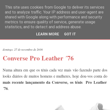
This site uses cookies from Google to deliver its services
and to analyze traffic. Your IP address and user-agent are
shared with Google along with performance and security
metrics to ensure quality of service, generate usage
statistics, and to detect and address abuse.
LEARN MORE
GOT IT
▼
domingo, 27 de novembro de 2016
Converse Pro Leather ´76
Numa altura em que os ténis cada vez mais vão fazendo parte dos
looks diários de muitos homens e mulheres, hoje dou-vos conta do
mais recente lançamento da Converse, os ténis Pro Leather
´76
.