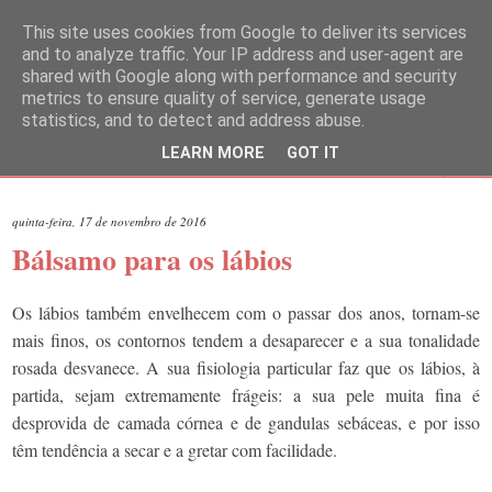
This site uses cookies from Google to deliver its services
and to analyze traffic. Your IP address and user-agent are
shared with Google along with performance and security
metrics to ensure quality of service, generate usage
statistics, and to detect and address abuse.
LEARN MORE
GOT IT
▼
quinta-feira, 17 de novembro de 2016
Bálsamo para os lábios
Os lábios também envelhecem com o passar dos anos, tornam-se
mais finos, os contornos tendem a desaparecer e a sua tonalidade
rosada desvanece. A sua fisiologia particular faz que os lábios, à
partida, sejam extremamente frágeis: a sua pele muita fina é
desprovida de camada córnea e de gandulas sebáceas, e por isso
têm tendência a secar e a gretar com facilidade.