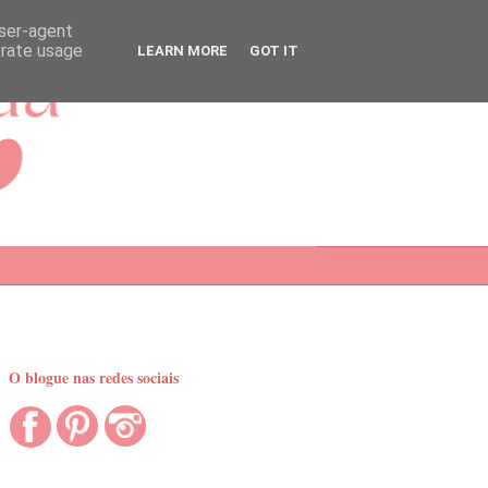
user-agent
erate usage
LEARN MORE
GOT IT
O blogue nas redes sociais