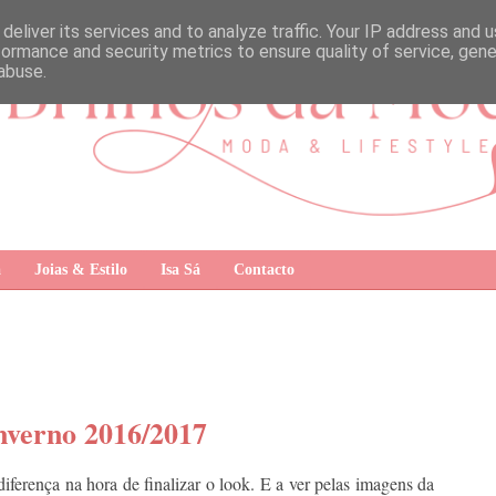
deliver its services and to analyze traffic. Your IP address and 
formance and security metrics to ensure quality of service, gen
abuse.
a
Joias & Estilo
Isa Sá
Contacto
nverno 2016/2017
ferença na hora de finalizar o look. E a ver pelas imagens da