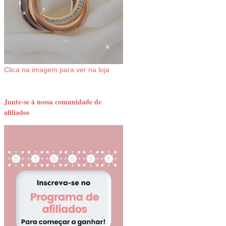
Clica na imagem para ver na loja
Junte-se à nossa comunidade de
afiliados