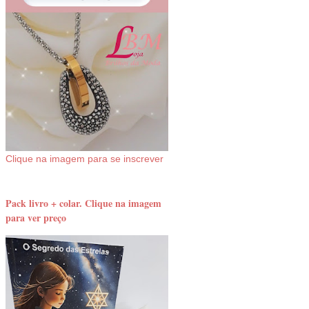
Clique na imagem para se inscrever
Pack livro + colar. Clique na imagem
para ver preço