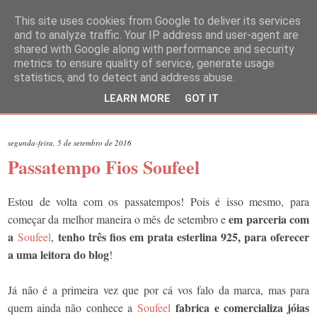
This site uses cookies from Google to deliver its services
and to analyze traffic. Your IP address and user-agent are
shared with Google along with performance and security
metrics to ensure quality of service, generate usage
statistics, and to detect and address abuse.
LEARN MORE
GOT IT
▼
segunda-feira, 5 de setembro de 2016
Passatempo Fios Soufeel
Estou de volta com os passatempos! Pois é isso mesmo, para
em parceria com
começar da melhor maneira o mês de setembro e
a
tenho três fios em prata esterlina 925, para oferecer
Soufeel
,
a uma leitora do blog
!
Já não é a primeira vez que por cá vos falo da marca, mas para
fabrica e comercializa jóias
quem ainda não conhece a
Soufeel