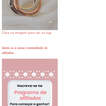
Clica na imagem para ver na loja
Junte-se à nossa comunidade de
afiliados