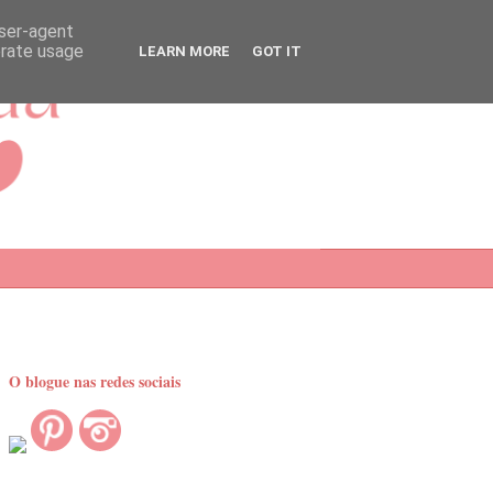
user-agent
erate usage
LEARN MORE
GOT IT
O blogue nas redes sociais