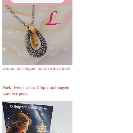
Clique na imagem para se inscrever
Pack livro + colar. Clique na imagem
para ver preço