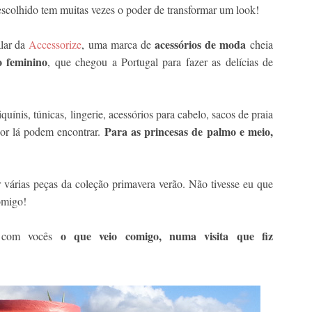
escolhido tem muitas vezes o poder de transformar um look!
acessórios de moda
alar da
Accessorize
, uma marca de
cheia
o feminino
, que chegou a Portugal para fazer as delícias de
iquínis, túnicas, lingerie, acessórios para cabelo, sacos de praia
Para as princesas de palmo e meio,
por lá podem encontrar.
 várias peças da coleção primavera verão. Não tivesse eu que
comigo!
o que veio comigo, numa visita
que fiz
r com vocês