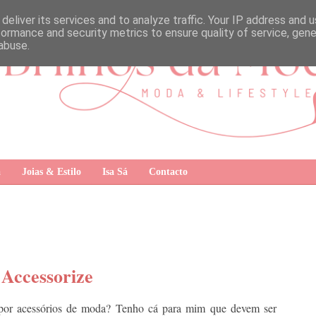
deliver its services and to analyze traffic. Your IP address and 
formance and security metrics to ensure quality of service, gen
abuse.
a
Joias & Estilo
Isa Sá
Contacto
 Accessorize
por acessórios de moda? Tenho cá para mim que devem ser