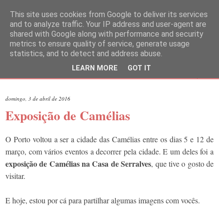
This site uses cookies from Google to deliver its services
and to analyze traffic. Your IP address and user-agent are
shared with Google along with performance and security
metrics to ensure quality of service, generate usage
statistics, and to detect and address abuse.
LEARN MORE
GOT IT
▼
domingo, 3 de abril de 2016
Exposição de Camélias
O Porto voltou a ser a cidade das Camélias entre os dias 5 e 12 de
março, com vários eventos a decorrer pela cidade. E um deles foi a
exposição de Camélias na Casa de Serralves
, que tive o gosto de
visitar.
E hoje, estou por cá para partilhar algumas imagens com vocês.