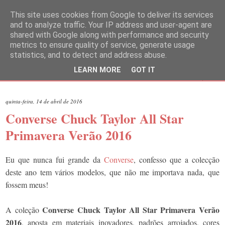
This site uses cookies from Google to deliver its services
and to analyze traffic. Your IP address and user-agent are
shared with Google along with performance and security
metrics to ensure quality of service, generate usage
statistics, and to detect and address abuse.
LEARN MORE
GOT IT
▼
quinta-feira, 14 de abril de 2016
Converse Chuck Taylor All Star
Primavera Verão 2016
Eu que nunca fui grande da
Converse
, confesso que a colecção
deste ano tem vários modelos, que não me importava nada, que
fossem meus!
Converse Chuck Taylor All Star Primavera Verão
A coleção
2016
, aposta em materiais inovadores, padrões arrojados, cores