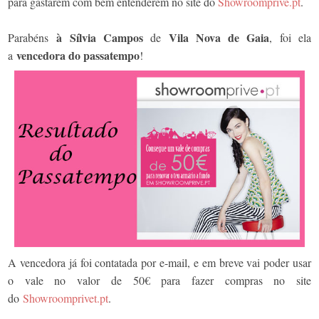
para gastarem com bem entenderem no site do
Showroomprive.pt
.
à Sílvia Campos
Vila Nova de Gaia
Parabéns
de
, foi ela
vencedora do passatempo
a
!
A vencedora já foi contatada por e-mail, e em breve vai poder usar
o vale no valor de 50€ para fazer compras no site
do
Showroomprivet.pt
.