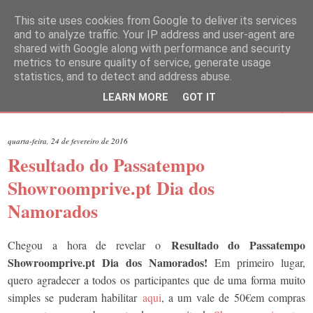
This site uses cookies from Google to deliver its services
and to analyze traffic. Your IP address and user-agent are
shared with Google along with performance and security
metrics to ensure quality of service, generate usage
statistics, and to detect and address abuse.
LEARN MORE
GOT IT
▼
quarta-feira, 24 de fevereiro de 2016
Resultado do Passatempo
Showroomprive.pt Dia dos
Namorados
Resultado do Passatempo
Chegou a hora de revelar o
Showroomprive.pt Dia dos Namorados!
Em primeiro lugar,
quero agradecer a todos os participantes que de uma forma muito
simples se puderam habilitar
aqui
, a um vale de 50€em compras