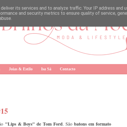
deliver its services and to analyze traffic. Your IP address and 
formance and security metrics to ensure quality of service, gen
abuse.
a
Joias & Estilo
Isa Sá
Contacto
#15
"Lips & Boys" de Tom Ford
batons em formato
ão
. São