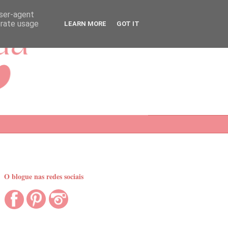
user-agent
erate usage
LEARN MORE
GOT IT
O blogue nas redes sociais