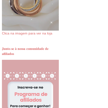
Clica na imagem para ver na loja
Junte-se à nossa comunidade de
afiliados