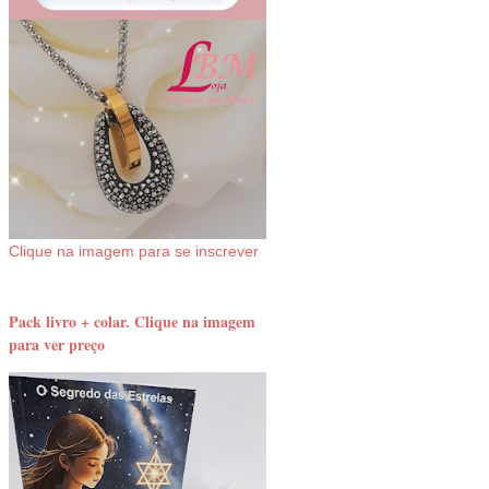
Clique na imagem para se inscrever
Pack livro + colar. Clique na imagem
para ver preço