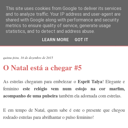
This site uses cookies from Google to deliver its services
and to analyze traffic. Your IP address and user-agent are
shared with Google along with performance and security
metrics to ensure quality of service, generate usage
statistics, and to detect and address abuse.
LEARN MORE
GOT IT
▼
quinta-feira, 10 de dezembro de 2015
O Natal está a chegar #5
Esprit Talya
As estrelas chegaram para embelezar o
! Elegante e
este relógio vem num estojo na cor marfim,
feminino
acompanho de uma pulseira
também ela adornada com estrelas.
E em tempo de Natal, quem sabe é este o presente que chegou
rodeado estrelas para abrilhantar o pulso feminino!