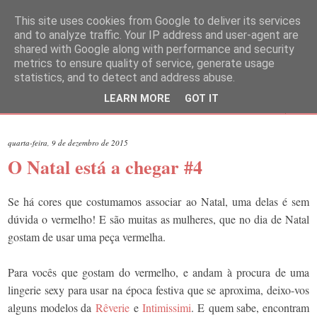
This site uses cookies from Google to deliver its services
and to analyze traffic. Your IP address and user-agent are
shared with Google along with performance and security
metrics to ensure quality of service, generate usage
statistics, and to detect and address abuse.
LEARN MORE
GOT IT
▼
quarta-feira, 9 de dezembro de 2015
O Natal está a chegar #4
Se há cores que costumamos associar ao Natal, uma delas é sem
dúvida o vermelho! E são muitas as mulheres, que no dia de Natal
gostam de usar uma peça vermelha.
Para vocês que gostam do vermelho, e andam à procura de uma
lingerie sexy para usar na época festiva que se aproxima, deixo-vos
alguns modelos da
Rêverie
e
Intimissimi
. E quem sabe, encontram