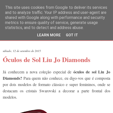
This site uses cookies from Google to deliver its services
and to analyze traffic. Your IP address and user-agent are
shared with Google along with performance and security
metrics to ensure quality of service, generate usage
statistics, and to detect and address abuse.
LEARN MORE
GOT IT
▼
sábado, 12 de setembro de 2015
Óculos de Sol Liu Jo Diamonds
óculos de sol Liu Jo
Já conhecem a nova coleção especial de
Diamonds?
Para quem não conhece, eu digo-vos que é composta
por dois modelos de formato clássico e super femininos, onde se
destacam os cristais Swarovski a decorar a parte frontal dos
modelos.