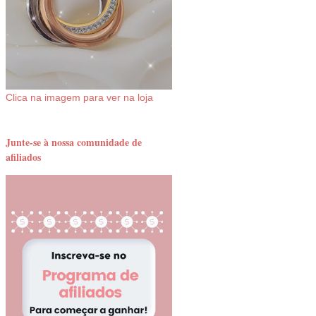
Clica na imagem para ver na loja
Junte-se à nossa comunidade de
afiliados