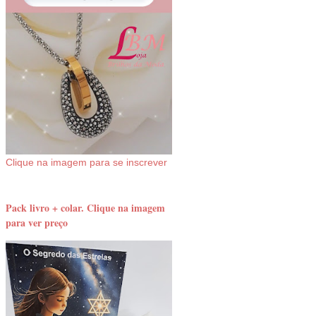
Clique na imagem para se inscrever
Pack livro + colar. Clique na imagem
para ver preço