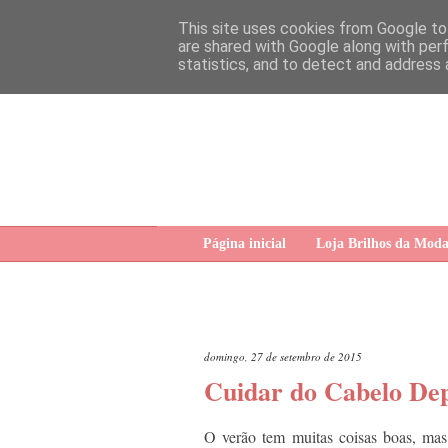
This site uses cookies from Google to 
are shared with Google along with per
statistics, and to detect and address 
Página inicial
Loja Brilhos da Mod
domingo, 27 de setembro de 2015
Cuidar do Cabelo Dep
O verão tem muitas coisas boas, ma