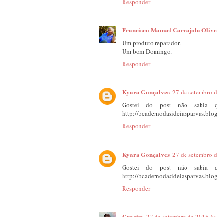
Responder
Francisco Manuel Carrajola Olive
Um produto reparador.
Um bom Domingo.
Responder
Kyara Gonçalves
27 de setembro d
Gostei do post não sabia q
http://ocadernodasideiasparvas.blog
Responder
Kyara Gonçalves
27 de setembro d
Gostei do post não sabia q
http://ocadernodasideiasparvas.blog
Responder
Gracita
27 de setembro de 2015 às