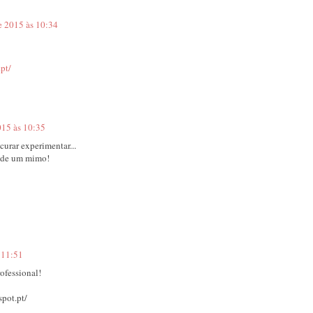
e 2015 às 10:34
pt/
015 às 10:35
curar experimentar...
r de um mimo!
 11:51
ofessional!
spot.pt/