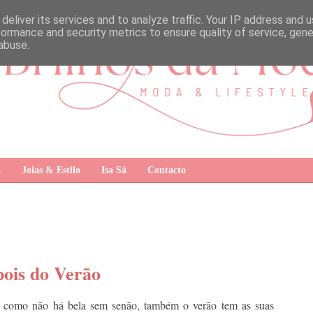
deliver its services and to analyze traffic. Your IP address and 
formance and security metrics to ensure quality of service, gen
abuse.
a
Joias & Estilo
Isa Sá
Contacto
ois do Verão
s como não há bela sem senão, também o verão tem as suas