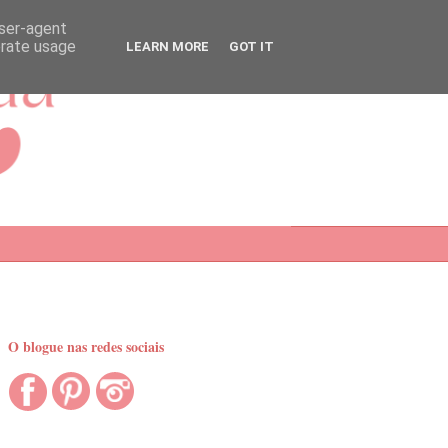
user-agent
erate usage
LEARN MORE
GOT IT
O blogue nas redes sociais