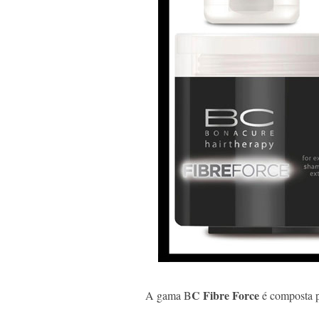
C Fibre Force
A gama B
é composta p