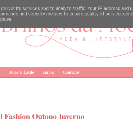
deliver its services and to analyze traffic. Your IP address and 
formance and security metrics to ensure quality of service, gen
abuse.
a
Joias & Estilo
Isa Sá
Contacto
al Fashion Outono Inverno