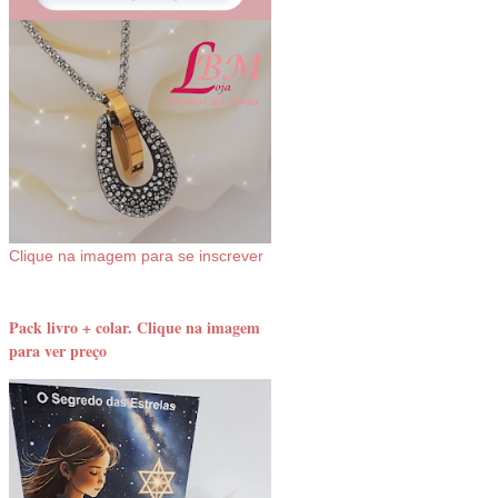
Clique na imagem para se inscrever
Pack livro + colar. Clique na imagem
para ver preço