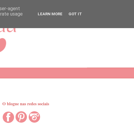
user-agent
erate usage
LEARN MORE
GOT IT
O blogue nas redes sociais