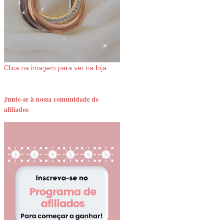
Clica na imagem para ver na loja
Junte-se à nossa comunidade de
afiliados