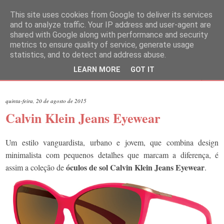
This site uses cookies from Google to deliver its services
and to analyze traffic. Your IP address and user-agent are
shared with Google along with performance and security
metrics to ensure quality of service, generate usage
statistics, and to detect and address abuse.
LEARN MORE
GOT IT
▼
quinta-feira, 20 de agosto de 2015
Calvin Klein Jeans Eyewear
Um estilo vanguardista, urbano e jovem, que combina design
minimalista com pequenos detalhes que marcam a diferença, é
óculos de sol Calvin Klein Jeans Eyewear
assim a coleção de
.