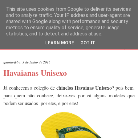
This site uses cookies from Google to deliver its services
and to analyze traffic. Your IP address and user-agent are
shared with Google along with performance and security
metrics to ensure quality of service, generate usage
statistics, and to detect and address abuse.
LEARN MORE
GOT IT
▼
quarta-feira, 3 de junho de 2015
Havaianas Unisexo
chinelos Havainas Unisexo
Já conhecem a coleção de
? pois bem,
para quem não conhece, deixo-vos por cá alguns modelos que
podem ser usados por eles, e por elas!