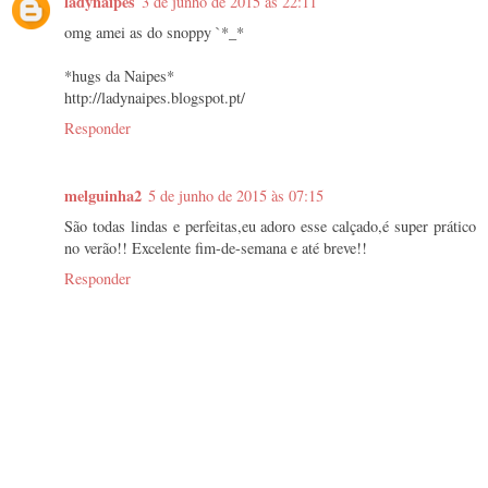
ladynaipes
3 de junho de 2015 às 22:11
omg amei as do snoppy `*_*
*hugs da Naipes*
http://ladynaipes.blogspot.pt/
Responder
melguinha2
5 de junho de 2015 às 07:15
São todas lindas e perfeitas,eu adoro esse calçado,é super prático
no verão!! Excelente fim-de-semana e até breve!!
Responder