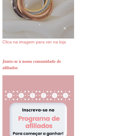
Clica na imagem para ver na loja
Junte-se à nossa comunidade de
afiliados