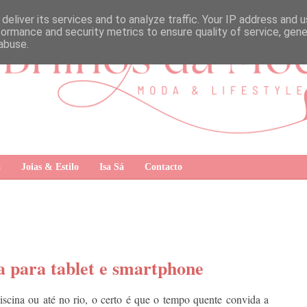
deliver its services and to analyze traffic. Your IP address and 
formance and security metrics to ensure quality of service, gen
abuse.
a
Joias & Estilo
Isa Sá
Contacto
a para tablet e smartphone
iscina ou até no rio, o certo é que o tempo quente convida a