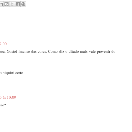
9:00
poca. Gostei imenso das cores. Como diz o ditado mais vale prevenir do
o biquini certo
5 às 10:09
 né?