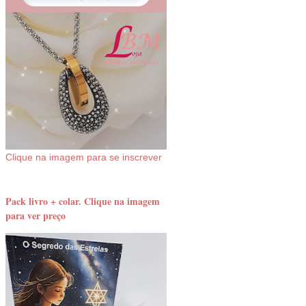
Clique na imagem para se inscrever
Pack livro + colar. Clique na imagem
para ver preço