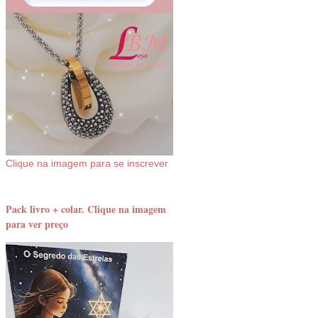
Clique na imagem para se inscrever
Pack livro + colar. Clique na imagem
para ver preço