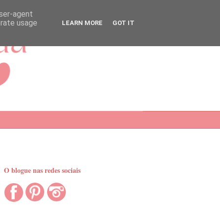
user-agent
erate usage
LEARN MORE
GOT IT
O blogue nas redes sociais