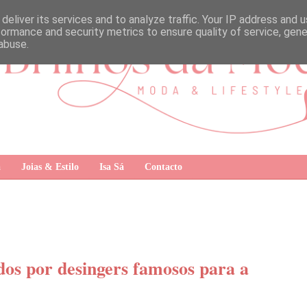
deliver its services and to analyze traffic. Your IP address and 
formance and security metrics to ensure quality of service, gen
abuse.
a
Joias & Estilo
Isa Sá
Contacto
dos por desingers famosos para a