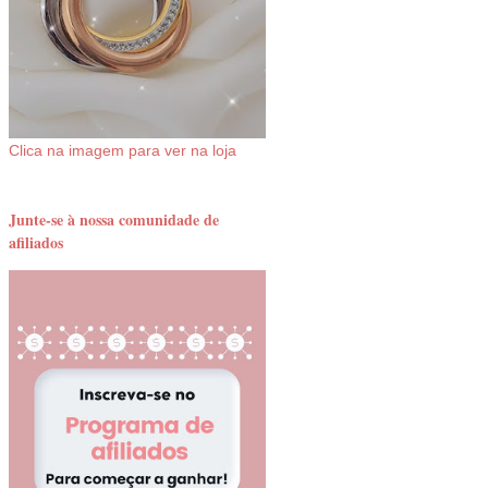
Clica na imagem para ver na loja
Junte-se à nossa comunidade de
afiliados