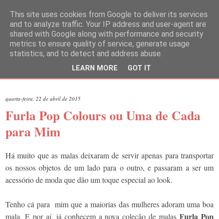
This site uses cookies from Google to deliver its services
and to analyze traffic. Your IP address and user-agent are
shared with Google along with performance and security
metrics to ensure quality of service, generate usage
statistics, and to detect and address abuse.
LEARN MORE
GOT IT
▼
quarta-feira, 22 de abril de 2015
Furla Pop Colours ou Uma de Cada
para Mim
Há muito que as malas deixaram de servir apenas para transportar
os nossos objetos de um lado para o outro, e passaram a ser um
acessório de moda que dão um toque especial ao look.
Tenho cá para mim que a maiorias das mulheres adoram uma boa
Furla Pop
mala. E por aí, já conhecem a nova coleção de malas