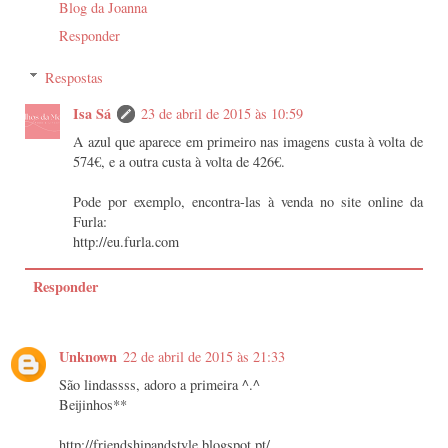
Blog da Joanna
Responder
Respostas
Isa Sá
23 de abril de 2015 às 10:59
A azul que aparece em primeiro nas imagens custa à volta de
574€, e a outra custa à volta de 426€.
Pode por exemplo, encontra-las à venda no site online da
Furla:
http://eu.furla.com
Responder
Unknown
22 de abril de 2015 às 21:33
São lindassss, adoro a primeira ^.^
Beijinhos**
http://friendshipandstyle.blogspot.pt/