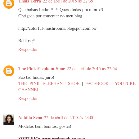
Thais Terra
22 de abril de 2015 às 22:35
Que bolsas lindas *--* Quero todas pra mim <3
Obrigada por comentar no meu blog!
http://colorful-mushrooms.blogspot.com.br/
Beiijos ;*
Responder
The Pink Elephant Shoe
22 de abril de 2015 às 22:54
São tão lindas, juro!
THE PINK ELEPHANT SHOE
|
FACEBOOK
|
YOUTUBE
CHANNEL
|
Responder
Natália Sena
22 de abril de 2015 às 23:00
Modelos bem bonitos, gostei!
SORTEIO: www.rockcomluxo.com