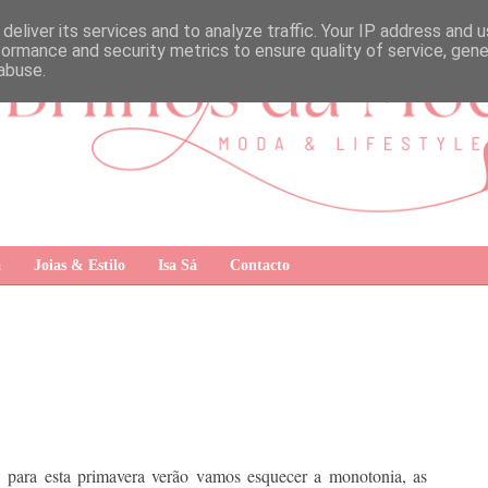
deliver its services and to analyze traffic. Your IP address and 
formance and security metrics to ensure quality of service, gen
abuse.
a
Joias & Estilo
Isa Sá
Contacto
 para esta primavera verão vamos esquecer a monotonia, as