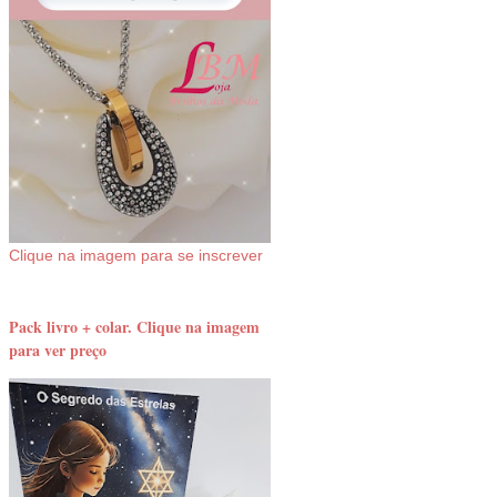
Clique na imagem para se inscrever
Pack livro + colar. Clique na imagem
para ver preço