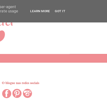
user-agent
erate usage
LEARN MORE
GOT IT
O blogue nas redes sociais