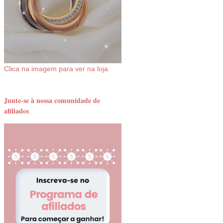
Clica na imagem para ver na loja
Junte-se à nossa comunidade de
afiliados