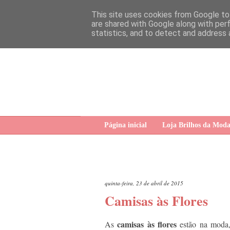
This site uses cookies from Google to 
are shared with Google along with per
statistics, and to detect and address 
Página inicial
Loja Brilhos da Mod
quinta-feira, 23 de abril de 2015
Camisas às Flores
camisas às flores
As
estão na moda,