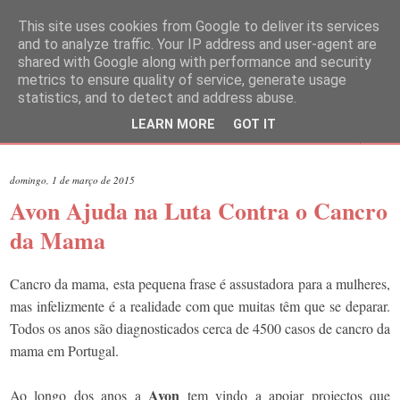
This site uses cookies from Google to deliver its services
and to analyze traffic. Your IP address and user-agent are
shared with Google along with performance and security
metrics to ensure quality of service, generate usage
statistics, and to detect and address abuse.
LEARN MORE
GOT IT
▼
domingo, 1 de março de 2015
Avon Ajuda na Luta Contra o Cancro
da Mama
Cancro da mama, esta pequena frase é assustadora para a mulheres,
mas infelizmente é a realidade com que muitas têm que se deparar.
Todos os anos são diagnosticados cerca de 4500 casos de cancro da
mama em Portugal.
Avon
Ao longo dos anos a
tem vindo a apoiar projectos que