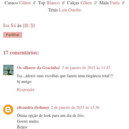
Casaco
Glüen
// Top
Blanco
// Calças
Glüen
// Mala
Furla
//
Ténis
Luís Onofre
Isa Sá
às
08:30
Partilhar
17 comentários:
Os olhares da Gracinha!
2 de janeiro de 2015 às 11:43
Isa...adorei suas escolhas que fazem uma elegância total!!!
bj amigo
Responder
elisandra drehmer
2 de janeiro de 2015 às 13:36
Ótima opção de look para um dia de frio.
Gostei muito.
Beijos