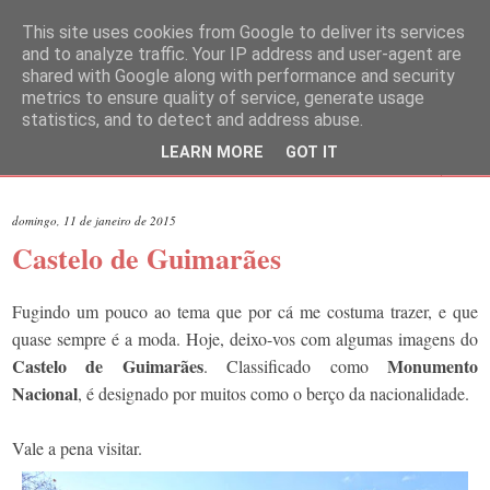
This site uses cookies from Google to deliver its services
and to analyze traffic. Your IP address and user-agent are
shared with Google along with performance and security
metrics to ensure quality of service, generate usage
statistics, and to detect and address abuse.
LEARN MORE
GOT IT
▼
domingo, 11 de janeiro de 2015
Castelo de Guimarães
Fugindo um pouco ao tema que por cá me costuma trazer, e que
quase sempre é a moda. Hoje, deixo-vos com algumas imagens do
Castelo de Guimarães
Monumento
. Classificado como
Nacional
, é designado por muitos como o berço da nacionalidade.
Vale a pena visitar.