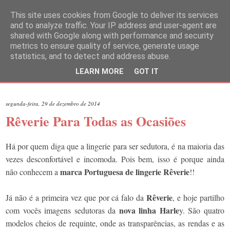
This site uses cookies from Google to deliver its services
and to analyze traffic. Your IP address and user-agent are
shared with Google along with performance and security
metrics to ensure quality of service, generate usage
statistics, and to detect and address abuse.
LEARN MORE
GOT IT
▼
segunda-feira, 29 de dezembro de 2014
Rêverie Para Todas as Ocasiões
Há por quem diga que a lingerie para ser sedutora, é na maioria das
vezes desconfortável e incomoda. Pois bem, isso é porque ainda
marca Portuguesa de lingerie Rêverie
não conhecem a
!!
Rêverie
Já não é a primeira vez que por cá falo da
, e hoje partilho
nova linha Harle
com vocês imagens sedutoras da
y. São quatro
modelos cheios de requinte, onde as transparências, as rendas e as