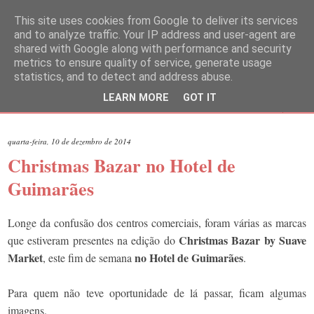
This site uses cookies from Google to deliver its services
and to analyze traffic. Your IP address and user-agent are
shared with Google along with performance and security
metrics to ensure quality of service, generate usage
statistics, and to detect and address abuse.
LEARN MORE
GOT IT
▼
quarta-feira, 10 de dezembro de 2014
Christmas Bazar no Hotel de
Guimarães
Longe da confusão dos centros comerciais, foram várias as marcas
Christmas Bazar by Suave
que estiveram presentes na edição do
Market
no Hotel de Guimarães
, este fim de semana
.
Para quem não teve oportunidade de lá passar, ficam algumas
imagens.