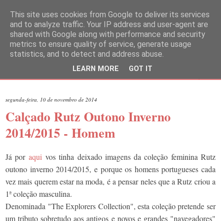
This site uses cookies from Google to deliver its services
and to analyze traffic. Your IP address and user-agent are
shared with Google along with performance and security
metrics to ensure quality of service, generate usage
statistics, and to detect and address abuse.
LEARN MORE
GOT IT
▼
segunda-feira, 10 de novembro de 2014
Calçado Rutz Outono Inverno
2014/2015 - Homem
Já por
aqui
vos tinha deixado imagens da coleção feminina Rutz
outono inverno 2014/2015, e porque os homens portugueses cada
vez mais querem estar na moda, é a pensar neles que a Rutz criou a
1ª coleção masculina.
Denominada "The Explorers Collection", esta coleção pretende ser
um tributo sobretudo aos antigos e novos e grandes "navegadores"