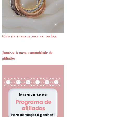
Clica na imagem para ver na loja
Junte-se à nossa comunidade de
afiliados