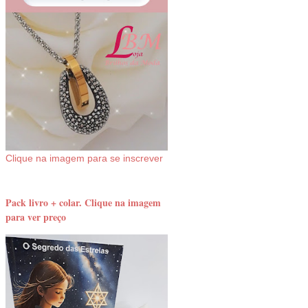
Clique na imagem para se inscrever
Pack livro + colar. Clique na imagem
para ver preço