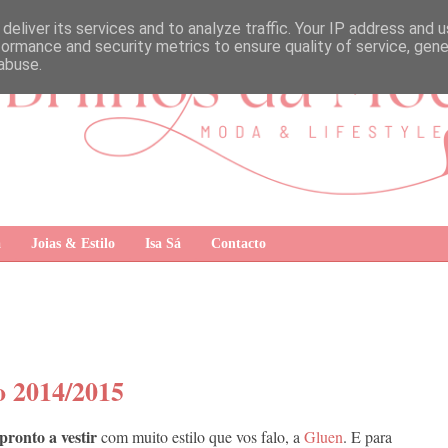
deliver its services and to analyze traffic. Your IP address and 
formance and security metrics to ensure quality of service, gen
abuse.
a
Joias & Estilo
Isa Sá
Contacto
o 2014/2015
pronto a vestir
com muito estilo que vos falo, a
Gluen
. E para