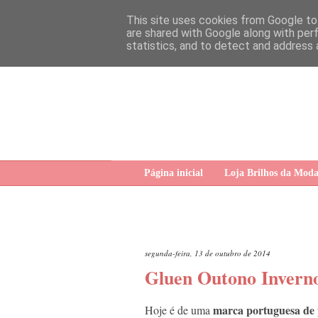
This site uses cookies from Google to 
are shared with Google along with per
statistics, and to detect and address 
Página inicial
Loja Brilhos da Mod
segunda-feira, 13 de outubro de 2014
Gluen Outono Invern
marca portuguesa
de 
Hoje é de uma