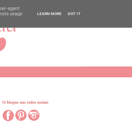
user-agent
erate usage
LEARN MORE
GOT IT
O blogue nas redes sociais