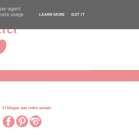
user-agent
erate usage
LEARN MORE
GOT IT
O blogue nas redes sociais