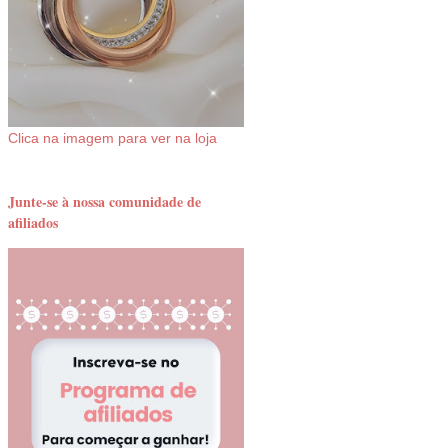
Clica na imagem para ver na loja
Junte-se à nossa comunidade de
afiliados