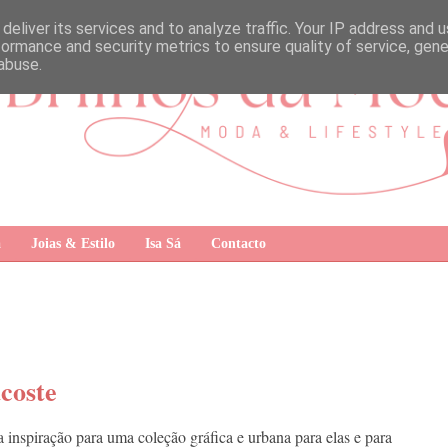
deliver its services and to analyze traffic. Your IP address and 
formance and security metrics to ensure quality of service, gen
abuse.
a
Joias & Estilo
Isa Sá
Contacto
coste
a inspiração para uma coleção gráfica e urbana para elas e para