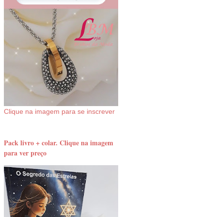
Clique na imagem para se inscrever
Pack livro + colar. Clique na imagem
para ver preço