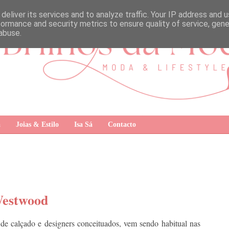
deliver its services and to analyze traffic. Your IP address and 
formance and security metrics to ensure quality of service, gen
abuse.
a
Joias & Estilo
Isa Sá
Contacto
Westwood
 de calçado e designers conceituados, vem sendo habitual nas