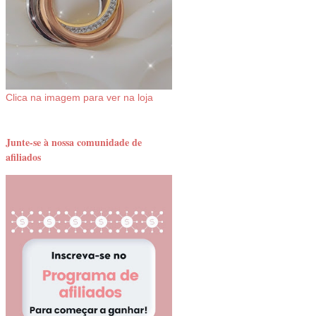
Clica na imagem para ver na loja
Junte-se à nossa comunidade de
afiliados