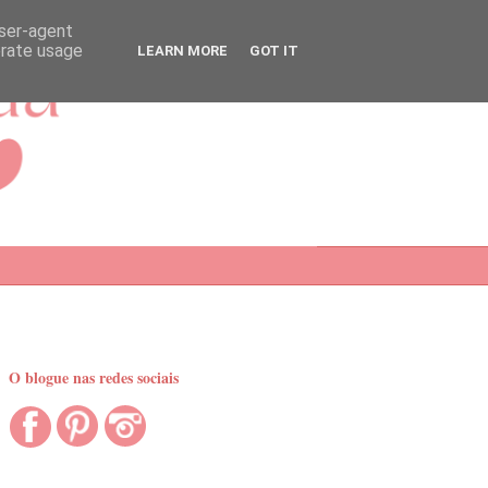
user-agent
erate usage
LEARN MORE
GOT IT
O blogue nas redes sociais