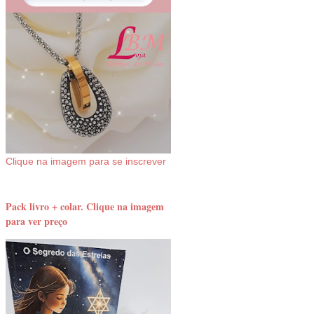
Clique na imagem para se inscrever
Pack livro + colar. Clique na imagem
para ver preço