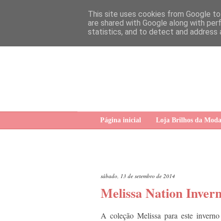
This site uses cookies from Google to 
are shared with Google along with per
statistics, and to detect and address 
Página inicial
Loja Brilhos da Mod
sábado, 13 de setembro de 2014
Melissa Nation Inver
A coleção Melissa para este invern