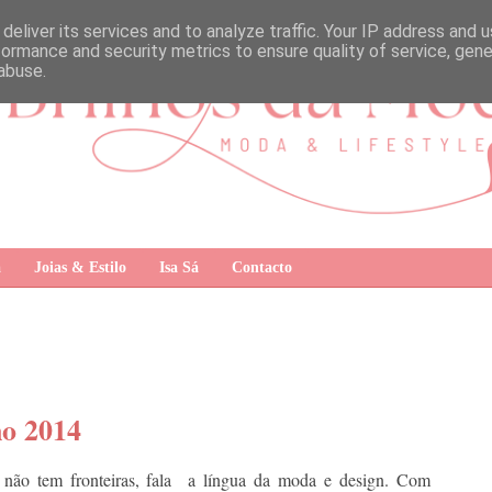
deliver its services and to analyze traffic. Your IP address and 
formance and security metrics to ensure quality of service, gen
abuse.
a
Joias & Estilo
Isa Sá
Contacto
no 2014
o não tem fronteiras, fala a língua da moda e design. Com