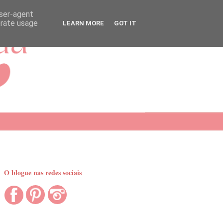
user-agent
erate usage
LEARN MORE
GOT IT
O blogue nas redes sociais