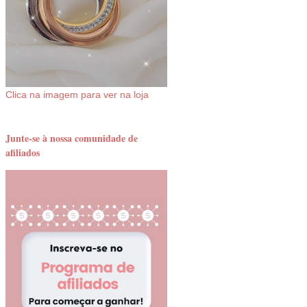
Clica na imagem para ver na loja
Junte-se à nossa comunidade de
afiliados