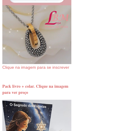
Clique na imagem para se inscrever
Pack livro + colar. Clique na imagem
para ver preço